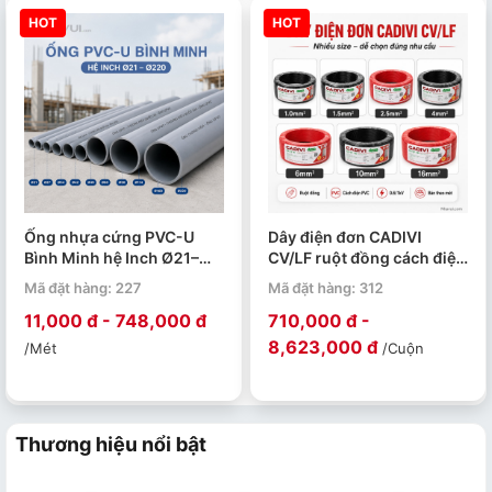
HOT
HOT
Ống nhựa cứng PVC-U
Dây điện đơn CADIVI
Bình Minh hệ Inch Ø21–
CV/LF ruột đồng cách điện
Ø220 PN4–PN15. Quy cách
PVC 0.6/1kV cuộn 100m
Mã đặt hàng: 227
Mã đặt hàng: 312
4m/ 1 ống.
11,000 đ - 748,000 đ
710,000 đ -
8,623,000 đ
/Mét
/Cuộn
Thương hiệu nổi bật