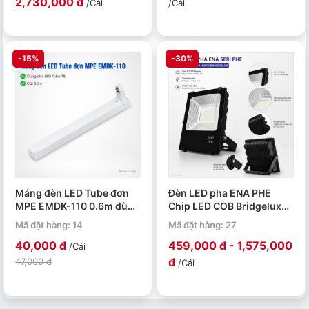
2,730,000 đ
/Cái
/Cái
-15%
-30%
Máng đèn LED Tube đơn
Đèn LED pha ENA PHE
MPE EMDK-110 0.6m dùng
Chip LED COB Bridgelux
cho bóng T8
50W 100W 150W 200W
Mã đặt hàng: 14
Mã đặt hàng: 27
40,000 đ
459,000 đ - 1,575,000
/Cái
đ
47,000 đ
/Cái